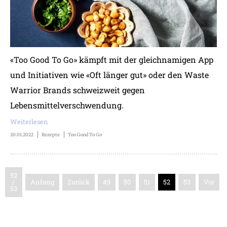
«Too Good To Go» kämpft mit der gleichnamigen App
und Initiativen wie «Oft länger gut» oder den Waste
Warrior Brands schweizweit gegen
Lebensmittelverschwendung.
Weiterlesen
20.01.2022
Rezepte
Too Good To Go
52
/
Anfang
Zurück
49
50
51
52
53
Vor
53