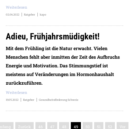
Weiterlesen
02.06.2022
Ratgeber
kapo
Adieu, Frühjahrsmüdigkeit!
Mit dem Frühling ist die Natur erwacht. Vielen
Menschen fehlt aber inmitten der Zeit des Aufbruchs
Energie und Motivation. Das Stimmungstief ist
meistens auf Veränderungen im Hormonhaushalt
zurückzuführen.
Weiterlesen
19.05.2022
Ratgeber
Gesundheitsförderung Schweiz
nfang
Zurück
46
47
48
49
50
51
52
Vor