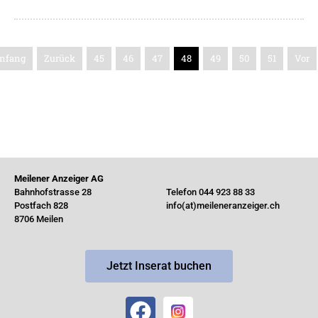
nfang
Zurück
45
46
47
48
49
50
51
Vor
Meilener Anzeiger AG
Bahnhofstrasse 28
Telefon 044 923 88 33
Postfach 828
info(at)meileneranzeiger.ch
8706 Meilen
Jetzt Inserat buchen