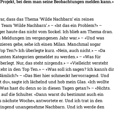
 Projekt, bei dem man seine Beobachtungen melden kann.»
ar, dass das Thema ‘Wilde Nachbarn’ ein reines
 Team ‘Wilde Nachbarn’.» – «Ist das ein Problem?» –
ger haute das nicht vom Sockel. Ich blieb am Thema dran.
ten Meldungen im vergangenen Jahr war.» – «Und was
azieren gehe, sehe ich einen Milan. Manchmal sogar
p Ten?» Ich überlegte kurz. «Nein, auch nicht.» – «Da
timmten Kategorien gemeldet zu werden.» – «Was für
erlegt. Nur, das steht nirgends.» – «Vielleicht versteht
steht in den Top Ten.» – «Was soll ich sagen? Ich kann’s dir
«Nämlich?» – «Das Bier hier schmeckt hervorragend. Und
du», sagte ich lächelnd und hob mein Glas. «Ich wollte
 «Was hast du denn so in diesen Tagen getan?» – «Nichts.
m auf die Schulter. «Dann warst du bestimmt auch ein
s nächste Woche», antwortete er. Und ich trat in den
 zwingend unangenehme Nachbarn. Und ich werde den