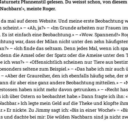
aturnetz Pfannenstil gelesen. Du weisst schon, von diesem
 Nachbarn’», meinte Roger.
n da mal auf deren Website. Und meine erste Beobachtung w
 scheint.» – «Ah, ja?» – «Im Grunde arbeiten nur Frauen im
. Es ist einfach eine Beobachtung.» – «Wow. Spannend!» Ro
chtung war, dass der Milan nicht unter den zehn häufigs
an?» – «Ich finde das seltsam. Denn jedes Mal, wenn ich sp
enn die Amsel oder der Spatz oder die Ameise unter den To
abe ich was?» – «Offensichtlich scheinen nur Tiere aus bes
besonders seltene zum Beispiel.» – «Das habe ich mir auch üb
» – «Aber der Graureiher, den ich ebenfalls häufig sehe, der 
 kann dir aber eine ganz andere Beobachtung mitteilen.» – 
estossen haben nicht mehr davon getrunken.» – «Recht hast 
s ich über Ostern so beobachtet habe.» Dann fragte ich ihn:
Nachbar.» Ich legte mein Geld auf die Theke und klopfte ih
 Er nickte. Zu Jimmy sagt ich: «Bis in einer Woche!» – «Bi
s und dachte bei mir: Die wilden Nachbarn sind ja nicht