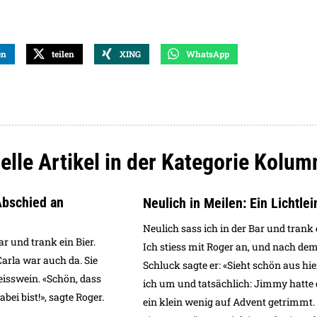
en
teilen
XING
WhatsApp
elle Artikel in der Kategorie Kolum
Abschied an
Neulich in Meilen: Ein Lichtlei
Neulich sass ich in der Bar und trank e
ar und trank ein Bier.
Ich stiess mit Roger an, und nach dem
Carla war auch da. Sie
Schluck sagte er: «Sieht schön aus hie
eisswein. «Schön, dass
ich um und tatsächlich: Jimmy hatte
bei bist!», sagte Roger.
ein klein wenig auf Advent getrimmt.