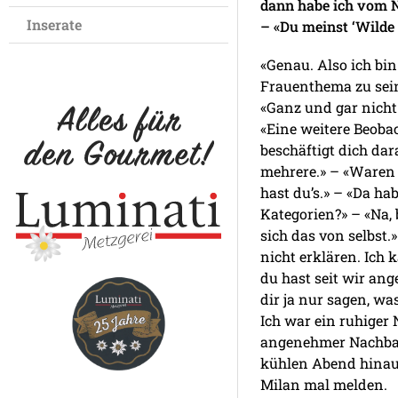
dann habe ich vom N
Inserate
– «Du meinst ‘Wilde
«Genau. Also ich bi
Frauenthema zu sein
«Ganz und gar nicht
«Eine weitere Beoba
beschäftigt dich dar
mehrere.» – «Waren d
hast du’s.» – «Da h
Kategorien?» – «Na, 
sich das von selbst.
nicht erklären. Ich
du hast seit wir ang
dir ja nur sagen, wa
Ich war ein ruhiger 
angenehmer Nachbar.»
kühlen Abend hinau
Milan mal melden.