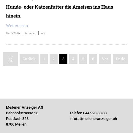
Hunde- oder Katzenfutter die Ameisen ins Haus
hinein.
Weiterlesen
07.05.2026
Ratgeber
zvg
3 /
Zurück
1
2
3
4
5
6
Vor
Ende
54
Meilener Anzeiger AG
Bahnhofstrasse 28
Telefon 044 923 88 33
Postfach 828
info(at)meileneranzeiger.ch
8706 Meilen