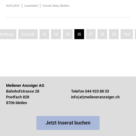
16.01.2025
Leserbrief
Gernot Mair, Meilen
Anfang
Zurück
13
14
15
16
17
18
19
Vor
Meilener Anzeiger AG
Bahnhofstrasse 28
Telefon 044 923 88 33
Postfach 828
info(at)meileneranzeiger.ch
8706 Meilen
Jetzt Inserat buchen