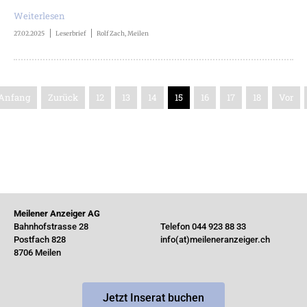
Weiterlesen
27.02.2025
Leserbrief
Rolf Zach, Meilen
Anfang
Zurück
12
13
14
15
16
17
18
Vor
Meilener Anzeiger AG
Bahnhofstrasse 28
Telefon 044 923 88 33
Postfach 828
info(at)meileneranzeiger.ch
8706 Meilen
Jetzt Inserat buchen