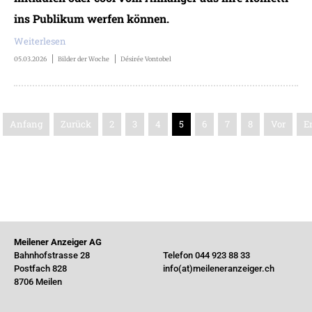
ins Publikum werfen können.
Weiterlesen
05.03.2026
Bilder der Woche
Désirée Vontobel
Anfang
Zurück
2
3
4
5
6
7
8
Vor
E
Meilener Anzeiger AG
Bahnhofstrasse 28
Telefon 044 923 88 33
Postfach 828
info(at)meileneranzeiger.ch
8706 Meilen