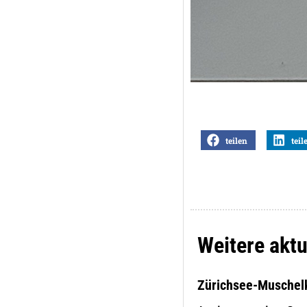
teilen
teil
Weitere aktu
Zürichsee-Muschel