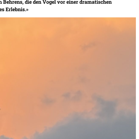
th Behrens, die den Vogel vor einer dramatischen
es Erlebnis.»