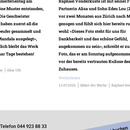
merferientag am
Raphael Vonderküste ist mit seiner F
höne Muster entstanden,
Partnerin Alisa und Sohn Eden Lou (2
«Die Geschwister
vor zwei Monaten aus Zürich nach M
haben zuerst all die
gezogen und fühlt sich hier bereits 
eeufer gesammelt und
wohl: «Dieses Foto steht für uns für
Mandala ausgelegt»,
Dankbarkeit und das schöne Gefühl,
tlich bleibt das Werk
angekommen zu sein», schreibt er z
aar Tage bestehen!
Foto, das er am Sonntag aufgenomme
vor der bereits vertrauten Kulisse de
Zuhauses.
he
Elise Uhl
Weiterlesen
23.07.2026
Bilder der Woche
Raphael Vo
Telefon 044 923 88 33