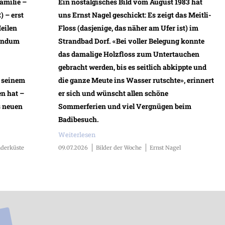
amilie –
Ein nostalgisches Bild vom August 1983 hat
) – erst
uns Ernst Nagel geschickt: Es zeigt das Meitli-
eilen
Floss (dasjenige, das näher am Ufer ist) im
rundum
Strandbad Dorf. «Bei voller Belegung konnte
das damalige Holzfloss zum Untertauchen
gebracht werden, bis es seitlich abkippte und
u seinem
die ganze Meute ins Wasser rutschte», erinnert
n hat –
er sich und wünscht allen schöne
s neuen
Sommerferien und viel Vergnügen beim
Badibesuch.
Weiterlesen
nderküste
09.07.2026
Bilder der Woche
Ernst Nagel