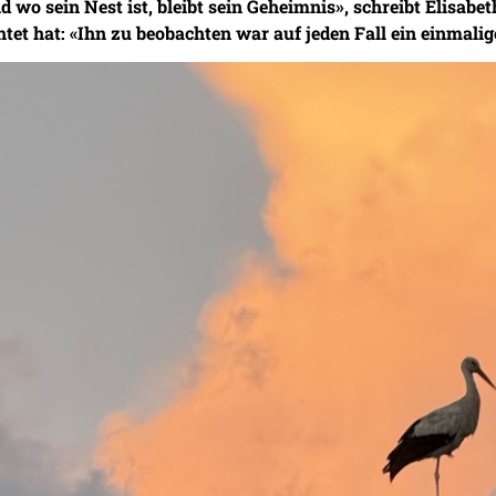
wo sein Nest ist, bleibt sein Geheimnis», schreibt Elisabe
et hat: «Ihn zu beobachten war auf jeden Fall ein einmalig