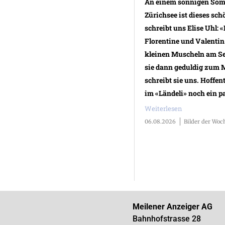
An einem sonnigen Som
Zürichsee ist dieses sc
schreibt uns Elise Uhl: 
Florentine und Valentin 
kleinen Muscheln am S
sie dann geduldig zum 
schreibt sie uns. Hoffen
im «Ländeli» noch ein p
Weiterlesen
06.08.2026
Bilder der Woc
Meilener Anzeiger AG
Bahnhofstrasse 28