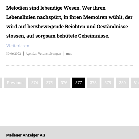
Melodien sind lebendige Wesen. Wer ihren
Lebenslinien nachspürt, in ihren Memoiren wühlt, der
wird auf herzbewegende Beichten und Geständnisse
stossen, auf sorgsam behütete Geheimnisse.
Weiterlesen
30.06.2022
Agenda / Veranstaltungen
mus
Previous
374
375
376
377
378
379
380
Vo
Meilener Anzeiger AG