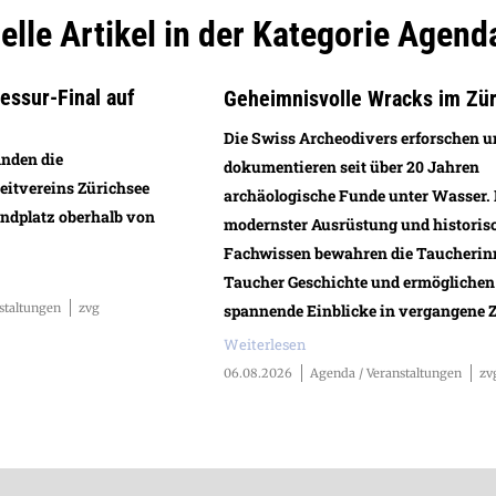
elle Artikel in der Kategorie Agend
ssur-Final auf
Geheimnisvolle Wracks im Zü
Die Swiss Archeodivers erforschen 
inden die
dokumentieren seit über 20 Jahren
eitvereins Zürichsee
archäologische Funde unter Wasser.
andplatz oberhalb von
modernster Ausrüstung und histori
Fachwissen bewahren die Taucherin
Taucher Geschichte und ermöglichen
spannende Einblicke in vergangene Z
staltungen
zvg
Weiterlesen
06.08.2026
Agenda / Veranstaltungen
zv