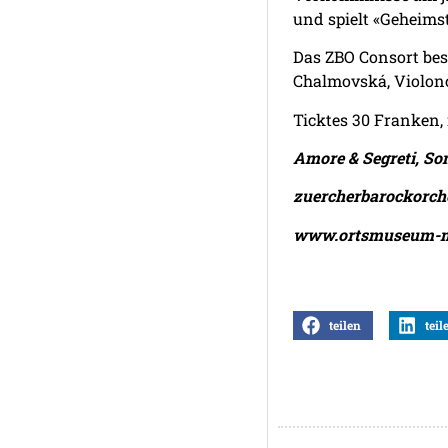
und spielt «Geheims
Das ZBO Consort bes
Chalmovská, Violonc
Ticktes 30 Franken,
Amore & Segreti, Son
zuercherbarockorche
www.ortsmuseum-m
teilen
teil