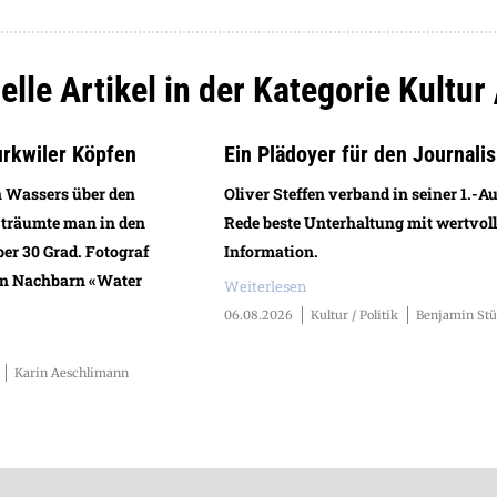
lle Artikel in der Kategorie Kultur 
urkwiler Köpfen
Ein Plädoyer für den Journali
n Wassers über den
Oliver Steffen verband in seiner 1.-A
 träumte man in den
Rede beste Unterhaltung mit wertvoll
ber 30 Grad. Fotograf
Information.
en Nachbarn «Water
Weiterlesen
06.08.2026
Kultur / Politik
Benjamin Stü
Karin Aeschlimann