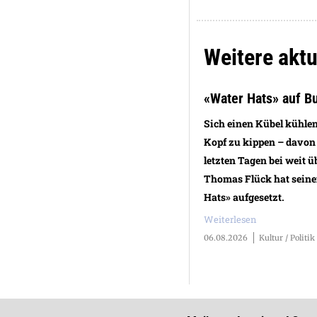
Weitere aktue
«Water Hats» auf B
Sich einen Kübel kühle
Kopf zu kippen – davon
letzten Tagen bei weit ü
Thomas Flück hat sein
Hats» aufgesetzt.
Weiterlesen
06.08.2026
Kultur / Politik