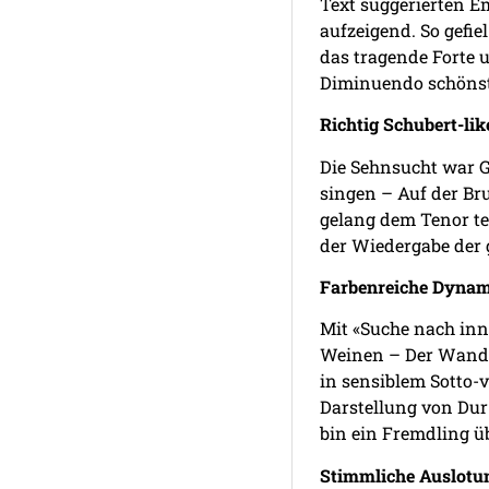
Text suggerierten 
aufzeigend. So gefi
das tragende Forte 
Diminuendo schönst
Richtig Schubert-lik
Die Sehnsucht war G
singen – Auf der Bru
gelang dem Tenor te
der Wiedergabe der 
Farbenreiche Dyna
Mit «Suche nach inne
Weinen – Der Wander
in sensiblem Sotto-v
Darstellung von Dur-
bin ein Fremdling ü
Stimmliche Auslotu