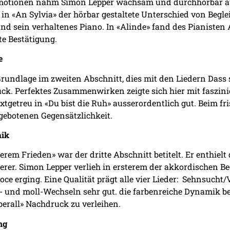
Emotionen nahm Simon Lepper wachsam und durchhörbar au
el in «An Sylvia» der hörbar gestaltete Unterschied von Be
und sein verhaltenes Piano. In «Alinde» fand des Pianiste
e Bestätigung.
e
rundlage im zweiten Abschnitt, dies mit den Liedern Dass 
ck. Perfektes Zusammenwirken zeigte sich hier mit faszinie
xtgetreu in «Du bist die Ruh» ausserordentlich gut. Beim f
gebotenen Gegensätzlichkeit.
mik
rem Frieden» war der dritte Abschnitt betitelt. Er enthielt 
er. Simon Lepper verlieh in ersterem der akkordischen Be
oce erging. Eine Qualität prägt alle vier Lieder: Sehnsuch
 und moll-Wechseln sehr gut. die farbenreiche Dynamik bei
berall» Nachdruck zu verleihen.
ng