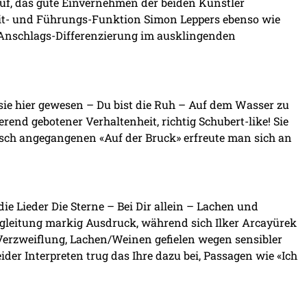
f, das gute Einvernehmen der beiden Künstler
gleit- und Führungs-Funktion Simon Leppers ebenso wie
n Anschlags-Differenzierung im ausklingenden
sie hier gewesen – Du bist die Ruh – Auf dem Wasser zu
rend gebotener Verhaltenheit, richtig Schubert-like! Sie
risch angegangenen «Auf der Bruck» erfreute man sich an
die Lieder Die Sterne – Bei Dir allein – Lachen und
gleitung markig Ausdruck, während sich Ilker Arcayürek
t/Verzweiflung, Lachen/Weinen gefielen wegen sensibler
der Interpreten trug das Ihre dazu bei, Passagen wie «Ich