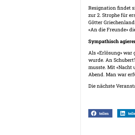
Resignation findet 
zur 2. Strophe für e
Götter Griechenland
«An die Freunde» di
Sympathisch agiere
Als «Erlösung» war 
wurde. An Schubert’
musste. Mit «Nacht 
Abend. Man war erfü
Die nächste Veransta
teilen
teil