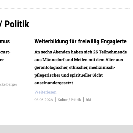
/ Politik
smus
Weiterbildung für freiwillig Engagierte
ugust-
An sechs Abenden haben sich 26 Teilnehmende
er
aus Männedorf und Meilen mit dem Alter aus
gerontologischer, ethischer, medizinisch-
pflegerischer und spiritueller Sicht
auseinandergesetzt.
ckelberger
Weiterlesen
06.08.2026
Kultur / Politik
hki