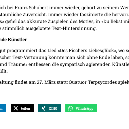
sich bei Franz Schubert immer wieder, gehört zu seinem We
rstaunliche Zuversicht. Immer wieder faszinierte die hervo
s» gefiel das akkurate Zuspielen des Motivs, in «Du liebs
e stimmlich ausgelotete Text-Hintersinnung.
nde Künstler
gut programmiert das Lied «Des Fischers Liebesglück», wo s
scher Text-Vertonung könnte man sich ohne Ende laben, s
und Träume» entliessen die sympatisch agierenden Künstle
llt.
ltung findet am 27. März statt: Quatuor Terpsycordes spiel
en
teilen
XING
WhatsApp