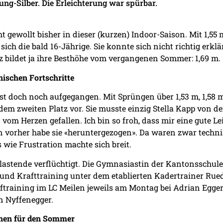
ng-Silber. Die Erleichterung war spürbar.
ht gewollt bisher in dieser (kurzen) Indoor-Saison. Mit 1,
e sich die bald 16-Jährige. Sie konnte sich nicht richtig erk
nz bildet ja ihre Besthöhe vom vergangenen Sommer: 1,69 m.
ischen Fortschritte
t doch noch aufgegangen. Mit Sprüngen über 1,53 m, 1,58 m, 
dem zweiten Platz vor. Sie musste einzig Stella Kapp von d
in vom Herzen gefallen. Ich bin so froh, dass mir eine gute 
on vorher habe sie «heruntergezogen». Da waren zwar techni
s wie Frustration machte sich breit.
elastende verflüchtigt. Die Gymnasiastin der Kantonsschule
 und Krafttraining unter dem etablierten Kadertrainer Ruedi
raining im LC Meilen jeweils am Montag bei Adrian Egger.
n Nyffenegger.
onen für den Sommer