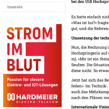
bei den U18 Hochspru
Inserate
Es hatte einfach nic
«Was ist los?» fragt
gut, und die Refere
Umsetzung der techn
Nun, die Rechnung is
Hochspringerin auf 
m). «Mir ist ein Ste
Seufzer. Die Situati
diese nicht. So etwa
Jetzt hat sich das B
feilen». Im Technik-
auch das Mehrkampft
nach den Plänen vo
Internationale Visi