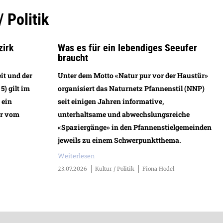
/ Politik
zirk
Was es für ein lebendiges Seeufer
braucht
it und der
Unter dem Motto «Natur pur vor der Haustür»
) gilt im
organisiert das Naturnetz Pfannenstil (NNP)
 ein
seit einigen Jahren informative,
er vom
unterhaltsame und abwechslungsreiche
«Spaziergänge» in den Pfannenstielgemeinden
jeweils zu einem Schwerpunktthema.
Weiterlesen
23.07.2026
Kultur / Politik
Fiona Hodel