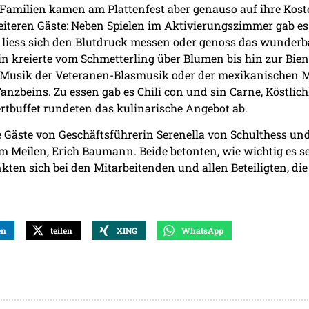
 Familien kamen am Plattenfest aber genauso auf ihre Kos
iteren Gäste: Neben Spielen im Aktivierungszimmer gab e
 liess sich den Blutdruck messen oder genoss das wunderba
in kreierte vom Schmetterling über Blumen bis hin zur Bie
r Musik der Veteranen-Blasmusik oder der mexikanischen Ma
zbeins. Zu essen gab es Chili con und sin Carne, Köstlichk
tbuffet rundeten das kulinarische Angebot ab.
 Gäste von Geschäftsführerin Serenella von Schulthess un
m Meilen, Erich Baumann. Beide betonten, wie wichtig es sei
kten sich bei den Mitarbeitenden und allen Beteiligten, die
en
teilen
XING
WhatsApp