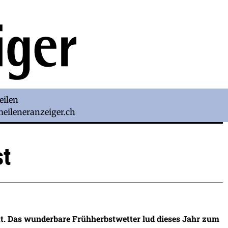
eilen
)meileneranzeiger.ch
st
att. Das wunderbare Frühherbstwetter lud dieses Jahr zum