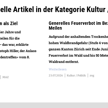
lle Artikel in der Kategorie Kultur 
Generelles Feuerverbot im Be
n als Ziel
Meilen
ier Jahre und
Aufgrund der anhaltenden Trockenhe
eilen für die
hohen Waldbrandgefahr (Stufe 4 von 5
das war, erklärte
ganzen Kanton Zürich seit Ende Juni
toph Hiller, der Anlass
Feuerverbot im Wald und bis 50 Met
dentreffen» vom 8.
Waldrand entfernt.
Weiterlesen
23.07.2026
Kultur / Politik
zvg
MAZ