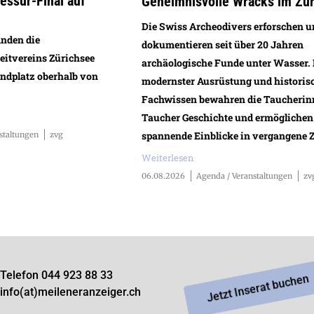
ssur-Final auf
Geheimnisvolle Wracks im Zü
Die Swiss Archeodivers erforschen 
inden die
dokumentieren seit über 20 Jahren
eitvereins Zürichsee
archäologische Funde unter Wasser.
andplatz oberhalb von
modernster Ausrüstung und histori
Fachwissen bewahren die Taucherin
Taucher Geschichte und ermöglichen
spannende Einblicke in vergangene Z
staltungen
zvg
Weiterlesen
06.08.2026
Agenda / Veranstaltungen
zv
Telefon 044 923 88 33
Jetzt Inserat buchen
info(at)meileneranzeiger.ch