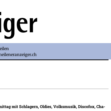
eilen
)meileneranzeiger.ch
mittag mit Schlagern, Oldies, Volksmusik, Discofox, Cha-