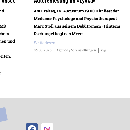
richsee
Autorenlesung im «Lycka»
und
Am Freitag, 14. August um 19.00 Uhr liest der
Meilemer Psychologe und Psychotherapeut
 Mit
Marc Stoll aus seinem Debütroman «Hinterm
schem
Dschungel liegt das Meer».
nen und
Weiterlesen
06.08.2026
Agenda / Veranstaltungen
zvg
eiten.
g