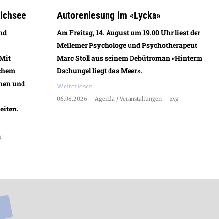
richsee
Autorenlesung im «Lycka»
und
Am Freitag, 14. August um 19.00 Uhr liest der
Meilemer Psychologe und Psychotherapeut
 Mit
Marc Stoll aus seinem Debütroman «Hinterm
schem
Dschungel liegt das Meer».
nen und
Weiterlesen
06.08.2026
Agenda / Veranstaltungen
zvg
eiten.
g