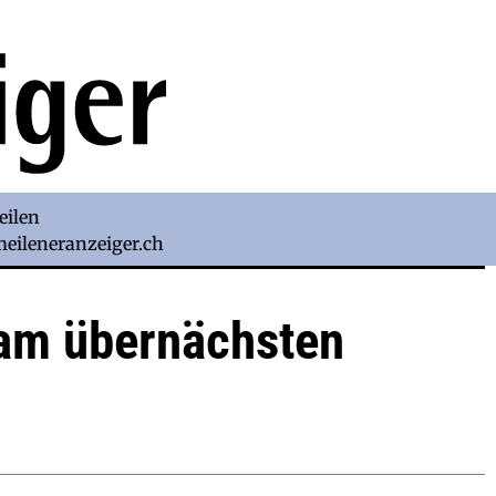
eilen
)meileneranzeiger.ch
 am übernächsten