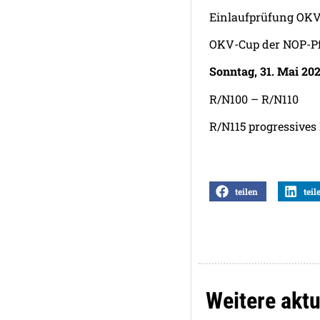
Einlaufprüfung OK
OKV-Cup der NOP-Pf
Sonntag, 31. Mai 20
R/N100 – R/N110
R/N115 progressives
teilen
teil
Weitere aktu