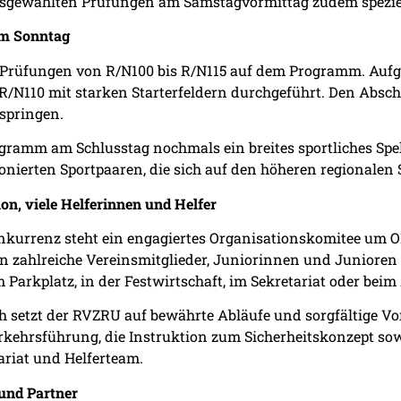
usgewählten Prüfungen am Samstagvormittag zudem spezi
am Sonntag
Prüfungen von R/N100 bis R/N115 auf dem Programm. Aufg
R/N110 mit starken Starterfeldern durchgeführt. Den Abschl
springen.
gramm am Schlusstag nochmals ein breites sportliches Spe
ionierten Sportpaaren, die sich auf den höheren regionalen
on, viele Helferinnen und Helfer
nkurrenz steht ein engagiertes Organisationskomitee um 
en zahlreiche Vereinsmitglieder, Juniorinnen und Junioren 
 Parkplatz, in der Festwirtschaft, im Sekretariat oder bei
h setzt der RVZRU auf bewährte Abläufe und sorgfältige V
ehrsführung, die Instruktion zum Sicherheitskonzept sow
ariat und Helferteam.
und Partner