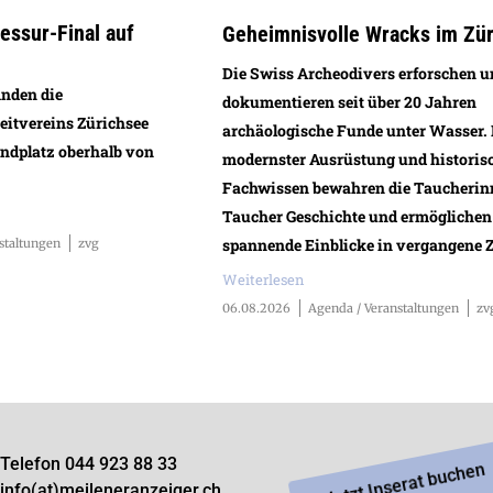
ssur-Final auf
Geheimnisvolle Wracks im Zü
Die Swiss Archeodivers erforschen 
inden die
dokumentieren seit über 20 Jahren
eitvereins Zürichsee
archäologische Funde unter Wasser.
andplatz oberhalb von
modernster Ausrüstung und histori
Fachwissen bewahren die Taucherin
Taucher Geschichte und ermöglichen
spannende Einblicke in vergangene Z
staltungen
zvg
Weiterlesen
06.08.2026
Agenda / Veranstaltungen
zv
Telefon 044 923 88 33
Jetzt Inserat buchen
info(at)meileneranzeiger.ch