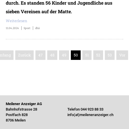
durch. Es standen 56 Kinder und Jugendliche aus
sieben Vereinen auf der Matte.
Weiterlesen
11.04.2024
Sport
dhä
nfang
Zurück
47
48
49
50
51
52
53
Vor
Meilener Anzeiger AG
Bahnhofstrasse 28
Telefon 044 923 88 33
Postfach 828
info(at)meileneranzeiger.ch
8706 Meilen