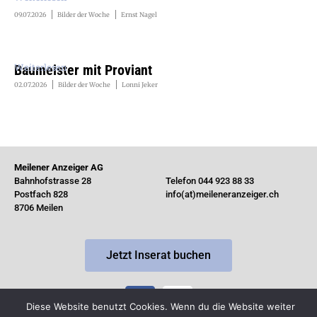
09.07.2026
Bilder der Woche
Ernst Nagel
Weiterlesen
Baumeister mit Proviant
02.07.2026
Bilder der Woche
Lonni Jeker
Meilener Anzeiger AG
Bahnhofstrasse 28
Telefon 044 923 88 33
Postfach 828
info(at)meileneranzeiger.ch
8706 Meilen
Jetzt Inserat buchen
Diese Website benutzt Cookies. Wenn du die Website weiter