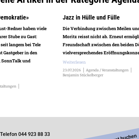
 Demokratie»
Jazz in Hülle und Fülle
ust-Redner haben viele
Die Verbindung zwischen Meilen und
rer Stube zu Gast:
Moritz reisst nicht ab. Erneut ermögl
 seit langem bei Tele
Freundschaft zwischen den beiden Dö
st Gastgeber in den
vielversprechendes Eröffnungskonze
, SonnTalk und
Weiterlesen
23.07.2026
Agenda / Veranstaltungen
Benjamin Stückelberger
staltungen
Telefon 044 923 88 33