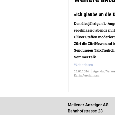
«Ich glaube an die
Den diesjährigen 1.-Aug
regelmässig abends in ih
Oliver Steffen moderiert
Züri die ZüriNews und i
Sendungen TalkTäglich
SommerTalk.
Weiterlesen
23.07.2026
Agenda / Veran
Karin Aeschlimann
Meilener Anzeiger AG
Bahnhofstrasse 28