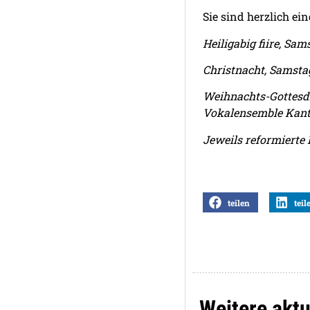
Sie sind herzlich ei
Heiligabig fiire, Sa
Christnacht, Samstag
Weihnachts-Gottesdie
Vokalensemble Kanto
Jeweils reformierte
teilen
teil
Weitere aktu