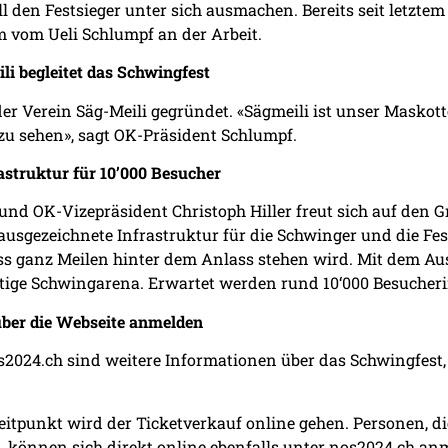
 den Festsieger unter sich ausmachen. Bereits seit letztem
 vom Ueli Schlumpf an der Arbeit.
i begleitet das Schwingfest
er Verein Säg-Meili gegründet. «Sägmeili ist unser Maskott
zu sehen», sagt OK-Präsident Schlumpf.
astruktur für 10’000 Besucher
nd OK-Vizepräsident Christoph Hiller freut sich auf den
ausgezeichnete Infrastruktur für die Schwinger und die Fes
ass ganz Meilen hinter dem Anlass stehen wird. Mit dem Aus
rtige Schwingarena. Erwartet werden rund 10‘000 Besuche
über die Webseite anmelden
s2024.ch
sind weitere Informationen über das Schwingfes
eitpunkt wird der Ticketverkauf online gehen. Personen, d
 können sich direkt online ebenfalls unter nos2024.ch an