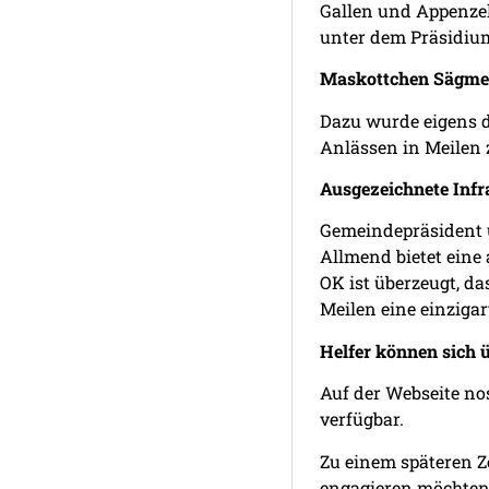
Gallen und Appenzell
unter dem Präsidium
Maskottchen Sägmeil
Dazu wurde eigens d
Anlässen in Meilen 
Ausgezeichnete Infr
Gemeindepräsident u
Allmend bietet eine 
OK ist überzeugt, d
Meilen eine einziga
Helfer können sich 
Auf der Webseite
no
verfügbar.
Zu einem späteren Z
engagieren möchten,