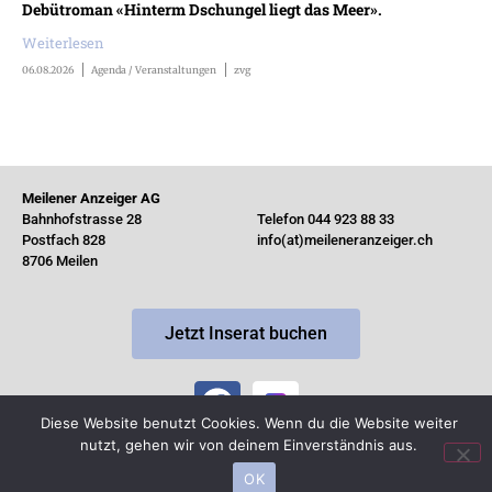
Debütroman «Hinterm Dschungel liegt das Meer».
Weiterlesen
06.08.2026
Agenda / Veranstaltungen
zvg
Meilener Anzeiger AG
Bahnhofstrasse 28
Telefon 044 923 88 33
Postfach 828
info(at)meileneranzeiger.ch
8706 Meilen
Jetzt Inserat buchen
Diese Website benutzt Cookies. Wenn du die Website weiter
nutzt, gehen wir von deinem Einverständnis aus.
© Copyright 2026 by MeilenerAnzeiger ·
Impressum
OK