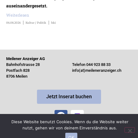
auseinandergesetzt.
Weiterlesen
06.08.2026
Kultur / Politik
hki
Meilener Anzeiger AG
Bahnhofstrasse 28
Telefon 044 923 88 33
Postfach 828
info(at)meileneranzeiger.ch
8706 Meilen
Jetzt Inserat buchen
Diese Website benutzt Cookies. Wenn du die Website weiter
nutzt, gehen wir von deinem Einverständnis aus.
© Copyright 2026 by MeilenerAnzeiger ·
Impressum
OK