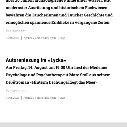
über 20 Jahren archäologische Funde unter Wasser. Mit
modernster Ausrüstung und historischem Fachwissen
bewahren die Taucherinnen und Taucher Geschichte und
ermöglichen spannende Einblicke in vergangene Zeiten.
Weiterlesen
06.08.2026
Agenda / Veranstaltungen
zvg
Autorenlesung im «Lycka»
Am Freitag, 14. August um 19.00 Uhr liest der Meilemer
Psychologe und Psychotherapeut Marc Stoll aus seinem
Debütroman «Hinterm Dschungel liegt das Meer».
Weiterlesen
06.08.2026
Agenda / Veranstaltungen
zvg