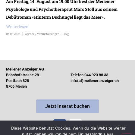
Am Freitag, 14. August um 19.00 Uhr liest der Meilemer
Psychologe und Psychotherapeut Marc Stoll aus seinem
Debütroman «Hinterm Dschungel liegt das Meer».
Weiterlesen
06.08.2026
Agenda / Veranstaltungen
zvg
Meilener Anzeiger AG
Bahnhofstrasse 28
Telefon 044 923 88 33
Postfach 828
info(at)meileneranzeiger.ch
8706 Meilen
Jetzt Inserat buchen
Diese Website benutzt Cookies. Wenn du die Website weiter
nutzt, gehen wir von deinem Einverständnis aus.