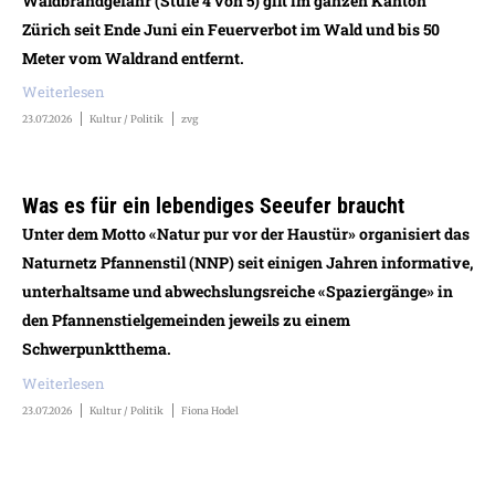
Waldbrandgefahr (Stufe 4 von 5) gilt im ganzen Kanton
Zürich seit Ende Juni ein Feuerverbot im Wald und bis 50
Meter vom Waldrand entfernt.
Weiterlesen
23.07.2026
Kultur / Politik
zvg
Was es für ein lebendiges Seeufer braucht
Unter dem Motto «Natur pur vor der Haustür» organisiert das
Naturnetz Pfannenstil (NNP) seit einigen Jahren informative,
unterhaltsame und abwechslungsreiche «Spaziergänge» in
den Pfannenstielgemeinden jeweils zu einem
Schwerpunktthema.
Weiterlesen
23.07.2026
Kultur / Politik
Fiona Hodel