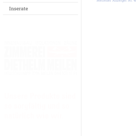
Meilener Anzeiger Nr. 4
Inserate
Meilener Anzeiger AG
Bahnhofstrasse 28
Postfach 828
8706 Meilen