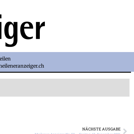
eilen
)meileneranzeiger.ch
NÄCHSTE AUSGABE