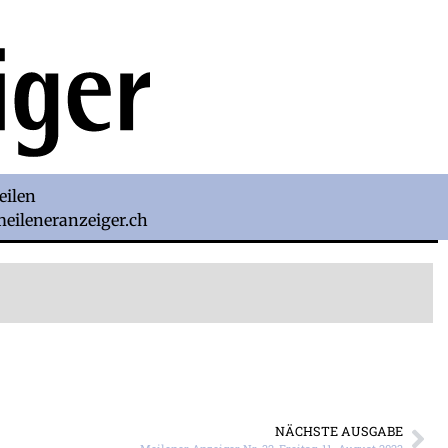
eilen
)meileneranzeiger.ch
NÄCHSTE AUSGABE