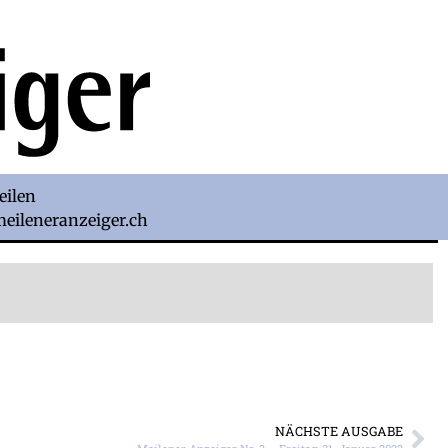
eilen
)meileneranzeiger.ch
NÄCHSTE AUSGABE