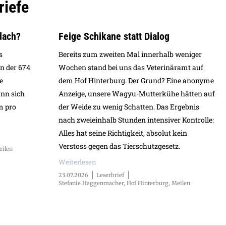
riefe
dach?
Feige Schikane statt Dialog
s
Bereits zum zweiten Mal innerhalb weniger
on der 674
Wochen stand bei uns das Veterinäramt auf
e
dem Hof Hinterburg. Der Grund? Eine anonyme
ann sich
Anzeige, unsere Wagyu-Mutterkühe hätten auf
m pro
der Weide zu wenig Schatten. Das Ergebnis
nach zweieinhalb Stunden intensiver Kontrolle:
Alles hat seine Richtigkeit, absolut kein
Verstoss gegen das Tierschutzgesetz.
eilen
Weiterlesen
23.07.2026
Leserbrief
Stefanie Haggenmacher, Hof Hinterburg, Meilen