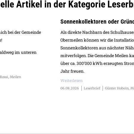
elle Artikel in der Kategorie Leserb
Sonnenkollektoren oder Grün
mich bei der Gemeinde
Als direkte Nachbarn des Schulhause
s!
Obermeilen können wir die Installati
Sonnenkollektoren aus nächster Näh
Waldweg im unteren
mitverfolgen. Die Gemeinde Meilen k
über ca. 300’000 kWh erzeugten Stro
Jahr freuen.
Rossi, Meilen
Weiterlesen
06.08.2026
Leserbrief
Günter Hobein, M