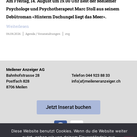
Am Freitag, 14. August um 19.00 Uhr liest der Meilemer
Psychologe und Psychotherapeut Marc Stoll aus seinem
Debütroman «Hinterm Dschungel liegt das Meer».
Weiterlesen
06.08.2026
Agenda / Veranstaltungen
zvg
Meilener Anzeiger AG
Bahnhofstrasse 28
Telefon 044 923 88 33
Postfach 828
info(at)meileneranzeiger.ch
8706 Meilen
Jetzt Inserat buchen
Diese Website benutzt Cookies. Wenn du die Website weiter