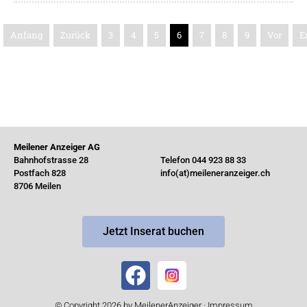
Anfang
Zurück
3
4
5
6
7
8
9
Vor
E
Meilener Anzeiger AG
Bahnhofstrasse 28
Telefon 044 923 88 33
Postfach 828
info(at)meileneranzeiger.ch
8706 Meilen
Jetzt Inserat buchen
© Copyright 2026 by MeilenerAnzeiger ·
Impressum