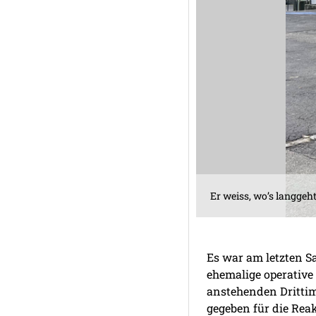
Er weiss, wo’s langgeh
Es war am letzten S
ehemalige operative
anstehenden Drittim
gegeben für die Rea