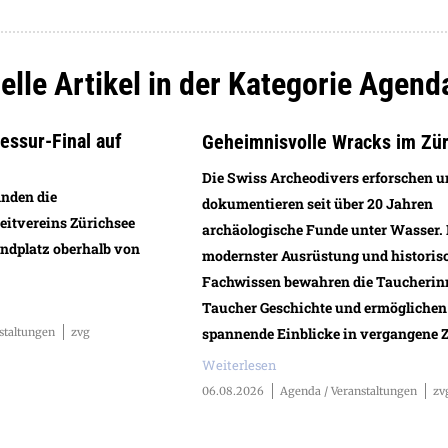
elle Artikel in der Kategorie Agend
ssur-Final auf
Geheimnisvolle Wracks im Zü
Die Swiss Archeodivers erforschen 
inden die
dokumentieren seit über 20 Jahren
eitvereins Zürichsee
archäologische Funde unter Wasser.
andplatz oberhalb von
modernster Ausrüstung und histori
Fachwissen bewahren die Taucherin
Taucher Geschichte und ermöglichen
spannende Einblicke in vergangene Z
staltungen
zvg
Weiterlesen
06.08.2026
Agenda / Veranstaltungen
zv