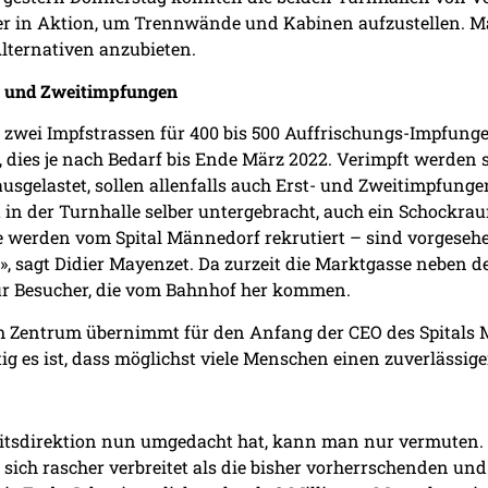
r in Aktion, um Trennwände und Kabinen aufzustellen. Ma
lternativen anzubieten.
t- und Zweitimpfungen
t zwei Impfstrassen für 400 bis 500 Auffrischungs-Impfunge
, dies je nach Bedarf bis Ende März 2022. Verimpft werden 
ausgelastet, sollen allenfalls auch Erst- und Zweitimpfun
t in der Turnhalle selber untergebracht, auch ein Schockr
e werden vom Spital Männedorf rekrutiert – sind vorgesehe
 sagt Didier Mayenzet. Da zurzeit die Marktgasse neben der
r Besucher, die vom Bahnhof her kommen.
im Zentrum übernimmt für den Anfang der CEO des Spitals M
tig es ist, dass möglichst viele Menschen einen zuverlässige
itsdirektion nun umgedacht hat, kann man nur vermuten. 
e sich rascher verbreitet als die bisher vorherrschenden u