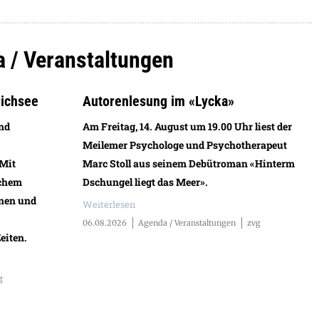
a / Veranstaltungen
richsee
Autorenlesung im «Lycka»
und
Am Freitag, 14. August um 19.00 Uhr liest der
Meilemer Psychologe und Psychotherapeut
 Mit
Marc Stoll aus seinem Debütroman «Hinterm
schem
Dschungel liegt das Meer».
nen und
Weiterlesen
06.08.2026
Agenda / Veranstaltungen
zvg
eiten.
g