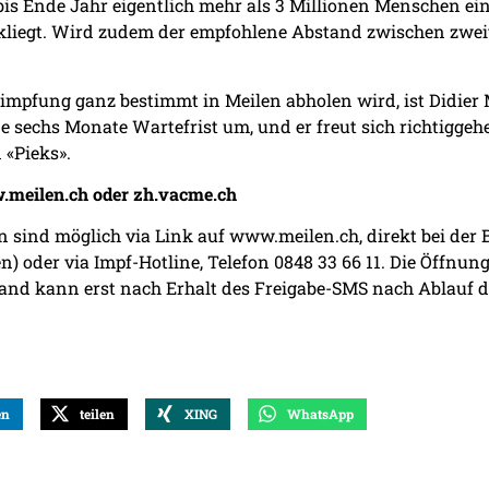
 bis Ende Jahr eigentlich mehr als 3 Millionen Menschen ei
liegt. Wird zudem der empfohlene Abstand zwischen zweite
ittimpfung ganz bestimmt in Meilen abholen wird, ist Didie
ne sechs Monate Wartefrist um, und er freut sich richtig
 «Pieks».
meilen.ch oder zh.vacme.ch
 sind möglich via Link auf
www.meilen.ch
, direkt bei de
n) oder via Impf-Hotline, Telefon 0848 33 66 11. Die Öffnu
nd kann erst nach Erhalt des Freigabe-SMS nach Ablauf d
en
teilen
XING
WhatsApp