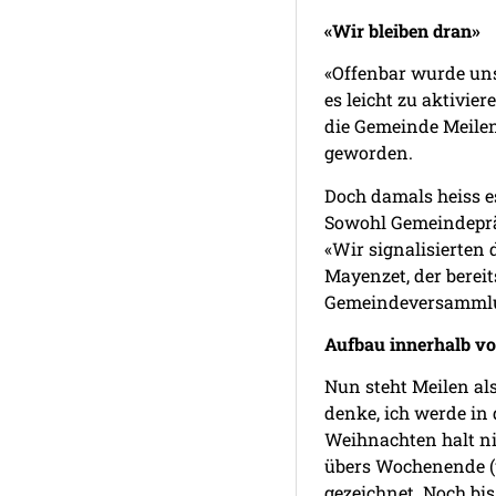
«Wir bleiben dran»
«Offenbar wurde uns
es leicht zu aktivie
die Gemeinde Meilen
geworden.
Doch damals heiss e
Sowohl Gemeindepräs
«Wir signalisierten
Mayenzet, der bereit
Gemeindeversammlun
Aufbau innerhalb v
Nun steht Meilen al
denke, ich werde in
Weihnachten halt nic
übers Wochenende (u
gezeichnet. Noch bi