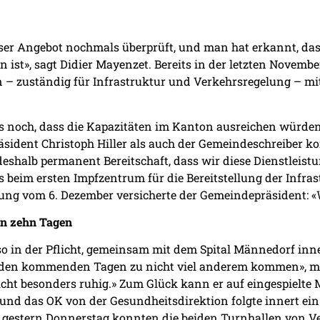
er Angebot nochmals überprüft, und man hat erkannt, das
ren ist», sagt Didier Mayenzet. Bereits in der letzten Nove
 – zuständig für Infrastruktur und Verkehrsregelung – mit
s noch, dass die Kapazitäten im Kanton ausreichen würden
ident Christoph Hiller als auch der Gemeindeschreiber k
 deshalb permanent Bereitschaft, dass wir diese Dienstleis
s beim ersten Impfzentrum für die Bereitstellung der Infra
g vom 6. Dezember versicherte der Gemeindepräsident: «W
on zehn Tagen
so in der Pflicht, gemeinsam mit dem Spital Männedorf in
 den kommenden Tagen zu nicht viel anderem kommen», mei
ht besonders ruhig.» Zum Glück kann er auf eingespielte M
nd das OK von der Gesundheitsdirektion folgte innert ein
s gestern Donnerstag konnten die beiden Turnhallen von Ve