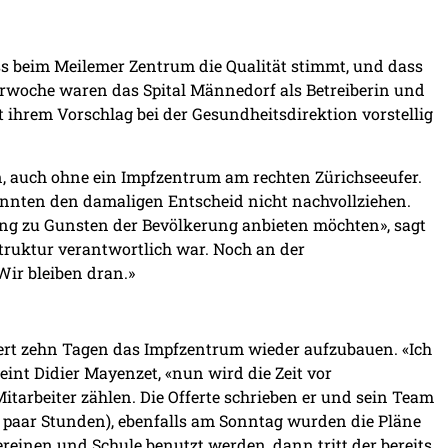
s beim Meilemer Zentrum die Qualität stimmt, und dass
mberwoche waren das Spital Männedorf als Betreiberin und
 ihrem Vorschlag bei der Gesundheitsdirektion vorstellig
, auch ohne ein Impfzentrum am rechten Zürichseeufer.
onnten den damaligen Entscheid nicht nachvollziehen.
tung zu Gunsten der Bevölkerung anbieten möchten», sagt
struktur verantwortlich war. Noch an der
ir bleiben dran.»
nert zehn Tagen das Impfzentrum wieder aufzubauen. «Ich
nt Didier Mayenzet, «nun wird die Zeit vor
itarbeiter zählen. Die Offerte schrieben er und sein Team
 paar Stunden), ebenfalls am Sonntag wurden die Pläne
reinen und Schule benutzt werden, dann tritt der bereits