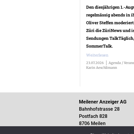
Den diesjährigen 1.-Aug
regelmässig abends in ih
Oliver Steffen moderiert
Züri die ZüriNews und i
Sendungen TalkTäglich
SommerTalk.
Weiterlesen
23.07.2026
Agenda / Veran
Karin Aeschlimann
Meilener Anzeiger AG
Bahnhofstrasse 28
Postfach 828
8706 Meilen