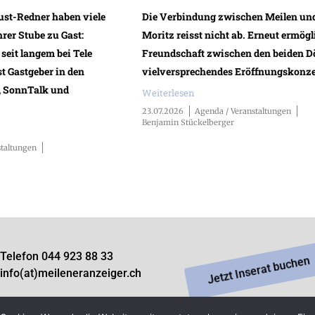
ust-Redner haben viele
Die Verbindung zwischen Meilen und
rer Stube zu Gast:
Moritz reisst nicht ab. Erneut ermögl
 seit langem bei Tele
Freundschaft zwischen den beiden Dö
st Gastgeber in den
vielversprechendes Eröffnungskonze
, SonnTalk und
Weiterlesen
23.07.2026
Agenda / Veranstaltungen
Benjamin Stückelberger
staltungen
Telefon 044 923 88 33
Jetzt Inserat buchen
info(at)meileneranzeiger.ch