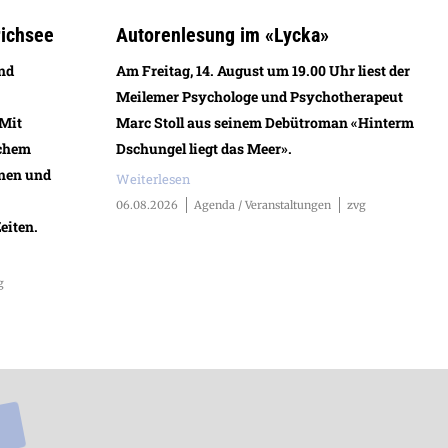
richsee
Autorenlesung im «Lycka»
und
Am Freitag, 14. August um 19.00 Uhr liest der
Meilemer Psychologe und Psychotherapeut
 Mit
Marc Stoll aus seinem Debütroman «Hinterm
schem
Dschungel liegt das Meer».
nen und
Weiterlesen
06.08.2026
Agenda / Veranstaltungen
zvg
eiten.
g