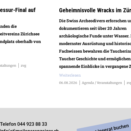
ssur-Final auf
Geheimnisvolle Wracks im Zü
Die Swiss Archeodivers erforschen 
inden die
dokumentieren seit über 20 Jahren
eitvereins Zürichsee
archäologische Funde unter Wasser.
andplatz oberhalb von
modernster Ausrüstung und histori
Fachwissen bewahren die Taucherin
Taucher Geschichte und ermöglichen
spannende Einblicke in vergangene Z
staltungen
zvg
Weiterlesen
06.08.2026
Agenda / Veranstaltungen
zv
Telefon 044 923 88 33
Jetzt Inserat buchen