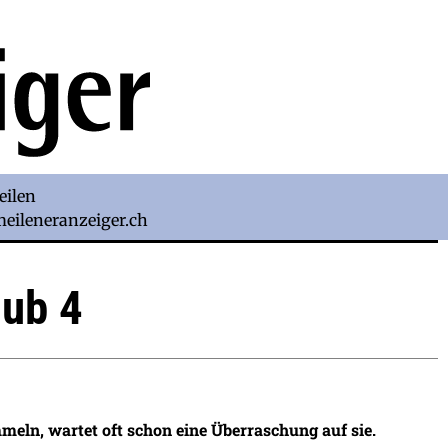
eilen
)meileneranzeiger.ch
lub 4
eln, wartet oft schon eine Überraschung auf sie.