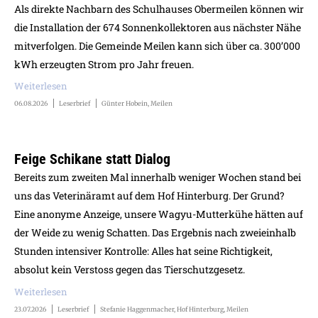
Als direkte Nachbarn des Schulhauses Obermeilen können wir
die Installation der 674 Sonnenkollektoren aus nächster Nähe
mitverfolgen. Die Gemeinde Meilen kann sich über ca. 300’000
kWh erzeugten Strom pro Jahr freuen.
Weiterlesen
06.08.2026
Leserbrief
Günter Hobein, Meilen
Feige Schikane statt Dialog
Bereits zum zweiten Mal innerhalb weniger Wochen stand bei
uns das Veterinäramt auf dem Hof Hinterburg. Der Grund?
Eine anonyme Anzeige, unsere Wagyu-Mutterkühe hätten auf
der Weide zu wenig Schatten. Das Ergebnis nach zweieinhalb
Stunden intensiver Kontrolle: Alles hat seine Richtigkeit,
absolut kein Verstoss gegen das Tierschutzgesetz.
Weiterlesen
23.07.2026
Leserbrief
Stefanie Haggenmacher, Hof Hinterburg, Meilen