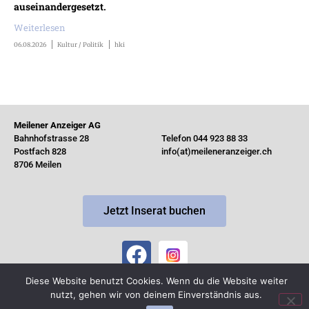
auseinandergesetzt.
Weiterlesen
06.08.2026
Kultur / Politik
hki
Meilener Anzeiger AG
Bahnhofstrasse 28
Telefon 044 923 88 33
Postfach 828
info(at)meileneranzeiger.ch
8706 Meilen
Jetzt Inserat buchen
Diese Website benutzt Cookies. Wenn du die Website weiter
© Copyright 2026 by MeilenerAnzeiger ·
Impressum
nutzt, gehen wir von deinem Einverständnis aus.