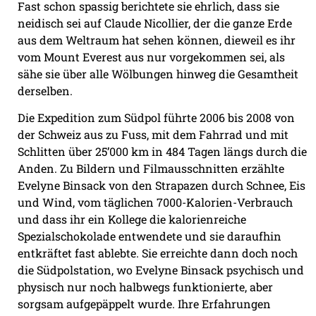
Fast schon spassig berichtete sie ehrlich, dass sie
neidisch sei auf Claude Nicollier, der die ganze Erde
aus dem Weltraum hat sehen können, dieweil es ihr
vom Mount Everest aus nur vorgekommen sei, als
sähe sie über alle Wölbungen hinweg die Gesamtheit
derselben.
Die Expedition zum Südpol führte 2006 bis 2008 von
der Schweiz aus zu Fuss, mit dem Fahrrad und mit
Schlitten über 25’000 km in 484 Tagen
längs durch die
Anden.
Zu Bildern und Filmausschnitten erzählte
Evelyne Binsack von den Strapazen durch Schnee, Eis
und Wind,
vom täglichen 7000-Kalorien-Verbrauch
und dass ihr ein Kollege die kalorienreiche
Spezialschokolade entwendete und sie daraufhin
entkräftet fast ablebte. Sie erreichte dann doch noch
die Südpolstation, wo Evelyne Binsack psychisch und
physisch nur noch halbwegs funktionierte, aber
sorgsam aufgepäppelt wurde.
Ihre Erfahrungen