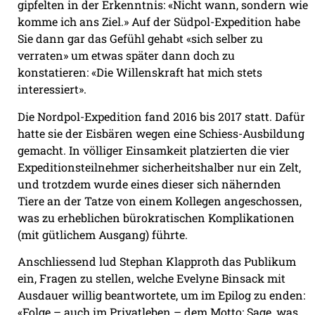
gipfelten in der Erkenntnis: «Nicht wann, sondern wie
komme ich ans Ziel.» Auf der Südpol-Expedition habe
Sie dann gar das Gefühl gehabt «sich selber zu
verraten» um etwas später dann doch zu
konstatieren: «Die Willenskraft hat mich stets
interessiert».
Die Nordpol-Expedition fand 2016 bis 2017 statt. Dafür
hatte sie der Eisbären wegen eine Schiess-Ausbildung
gemacht. In völliger Einsamkeit platzierten die vier
Expeditionsteilnehmer sicherheitshalber nur ein Zelt,
und trotzdem wurde eines dieser sich nähernden
Tiere an der Tatze von einem Kollegen angeschossen,
was zu erheblichen bürokratischen Komplikationen
(mit gütlichem Ausgang) führte.
Anschliessend lud Stephan Klapproth das Publikum
ein, Fragen zu stellen, welche Evelyne Binsack mit
Ausdauer willig beantwortete, um im Epilog zu enden:
«Folge – auch im Privatleben – dem Motto: Sage, was