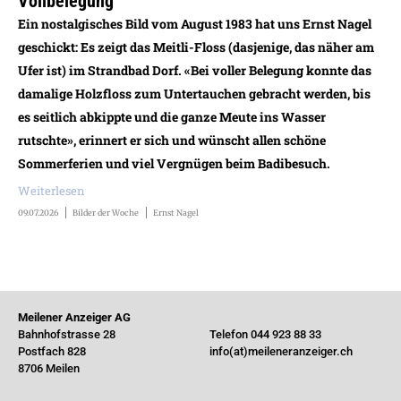
Vollbelegung
Ein nostalgisches Bild vom August 1983 hat uns Ernst Nagel
geschickt: Es zeigt das Meitli-Floss (dasjenige, das näher am
Ufer ist) im Strandbad Dorf. «Bei voller Belegung konnte das
damalige Holzfloss zum Untertauchen gebracht werden, bis
es seitlich abkippte und die ganze Meute ins Wasser
rutschte», erinnert er sich und wünscht allen schöne
Sommerferien und viel Vergnügen beim Badibesuch.
Weiterlesen
09.07.2026
Bilder der Woche
Ernst Nagel
Meilener Anzeiger AG
Bahnhofstrasse 28
Telefon 044 923 88 33
Postfach 828
info(at)meileneranzeiger.ch
8706 Meilen