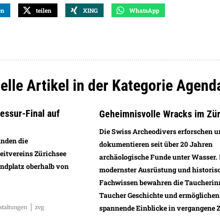
en
teilen
XING
WhatsApp
elle Artikel in der Kategorie Agend
ssur-Final auf
Geheimnisvolle Wracks im Zü
Die Swiss Archeodivers erforschen 
inden die
dokumentieren seit über 20 Jahren
eitvereins Zürichsee
archäologische Funde unter Wasser.
andplatz oberhalb von
modernster Ausrüstung und histori
Fachwissen bewahren die Taucherin
Taucher Geschichte und ermöglichen
spannende Einblicke in vergangene Z
staltungen
zvg