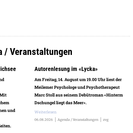
a / Veranstaltungen
richsee
Autorenlesung im «Lycka»
und
Am Freitag, 14. August um 19.00 Uhr liest der
Meilemer Psychologe und Psychotherapeut
 Mit
Marc Stoll aus seinem Debütroman «Hinterm
schem
Dschungel liegt das Meer».
nen und
Weiterlesen
06.08.2026
Agenda / Veranstaltungen
zvg
eiten.