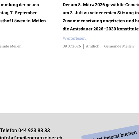
sammlung der neuen
Der am 8. März 2026 gewählte Gemein
ntag, 7. September
am 3. Juli zu seiner ersten Sitzung i
asthof Löwen in Meilen
Zusammensetzung angetreten und hat
die Amtsdauer 2026–2030 konstituier
Weiterlesen
inde Meilen
09.07.2026
Amtlich
Gemeinde Meilen
Telefon 044 923 88 33
Jetzt Inserat buchen
info(at)meileneranzeiger.ch