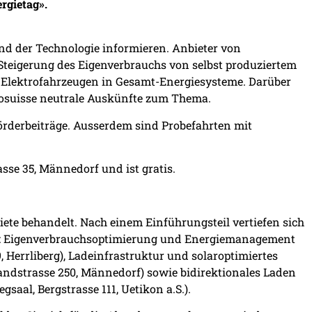
rgietag».
nd der Technologie informieren. Anbieter von
Steigerung des Eigenverbrauchs von selbst produziertem
n Elektrofahrzeugen in Gesamt-Energiesysteme. Darüber
rosuisse neutrale Auskünfte zum Thema.
örderbeiträge. Ausserdem sind Probefahrten mit
asse 35, Männedorf und ist gratis.
te behandelt. Nach einem Einführungsteil vertiefen sich
te: Eigenverbrauchsoptimierung und Energiemanagement
9, Herrliberg), Ladeinfrastruktur und solaroptimiertes
 Landstrasse 250, Männedorf) sowie bidirektionales Laden
aal, Bergstrasse 111, Uetikon a.S.).