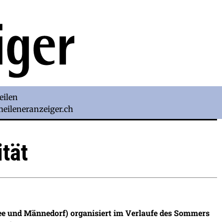
eilen
)meileneranzeiger.ch
tät
See und Männedorf) organisiert im Verlaufe des Sommers