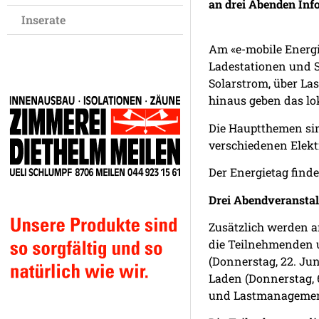
an drei Abenden Inf
Inserate
Am «e-mobile Energi
Ladestationen und S
Solarstrom, über La
hinaus geben das lo
Die Hauptthemen sin
verschiedenen Elekt
Der Energietag finde
Drei Abendveransta
Zusätzlich werden a
die Teilnehmenden 
(Donnerstag, 22. Jun
Laden (Donnerstag, 6
und Lastmanagement i