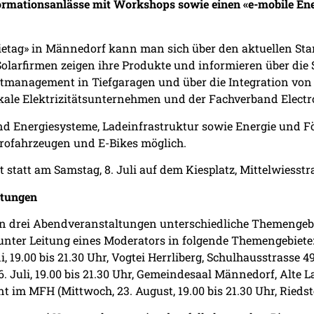
ormationsanlässe mit Workshops sowie einen «e-mobile Ene
etag» in Männedorf kann man sich über den aktuellen Sta
olarfirmen zeigen ihre Produkte und informieren über die 
stmanagement in Tiefgaragen und über die Integration vo
kale Elektrizitätsunternehmen und der Fachverband Elect
d Energiesysteme, Ladeinfrastruktur sowie Energie und F
rofahrzeugen und E-Bikes möglich.
t statt am Samstag, 8. Juli auf dem Kiesplatz, Mittelwiesstr
ltungen
n drei Abendveranstaltungen unterschiedliche Themengebie
unter Leitung eines Moderators in folgende Themengebie
i, 19.00 bis 21.30 Uhr, Vogtei Herrliberg, Schulhausstrasse 4
. Juli, 19.00 bis 21.30 Uhr, Gemeindesaal Männedorf, Alte
m MFH (Mittwoch, 23. August, 19.00 bis 21.30 Uhr, Riedstegs