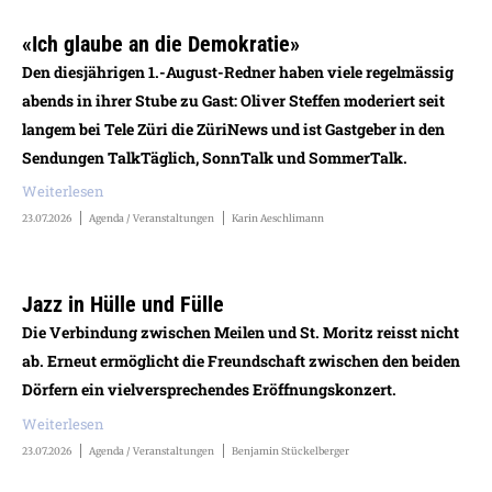
«Ich glaube an die Demokratie»
Den diesjährigen 1.-August-Redner haben viele regelmässig
abends in ihrer Stube zu Gast: Oliver Steffen moderiert seit
langem bei Tele Züri die ZüriNews und ist Gastgeber in den
Sendungen TalkTäglich, SonnTalk und SommerTalk.
Weiterlesen
23.07.2026
Agenda / Veranstaltungen
Karin Aeschlimann
Jazz in Hülle und Fülle
Die Verbindung zwischen Meilen und St. Moritz reisst nicht
ab. Erneut ermöglicht die Freundschaft zwischen den beiden
Dörfern ein vielversprechendes Eröffnungskonzert.
Weiterlesen
23.07.2026
Agenda / Veranstaltungen
Benjamin Stückelberger