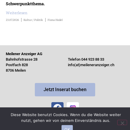
Schwerpunktthema.
Weiterlesen
23.07.2026
Kultur / Politik
Fiona Hodel
Meilener Anzeiger AG
Bahnhofstrasse 28
Telefon 044 923 88 33
Postfach 828
info(at)meileneranzeiger.ch
8706 Meilen
Jetzt Inserat buchen
Diese Website benutzt Cookies. Wenn du die Website weiter
nutzt, gehen wir von deinem Einverständnis aus.
© Copyright 2026 by MeilenerAnzeiger ·
Impressum
OK