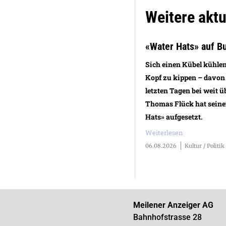
Weitere aktue
«Water Hats» auf B
Sich einen Kübel kühle
Kopf zu kippen – davon
letzten Tagen bei weit ü
Thomas Flück hat sein
Hats» aufgesetzt.
Weiterlesen
06.08.2026
Kultur / Politik
Meilener Anzeiger AG
Bahnhofstrasse 28