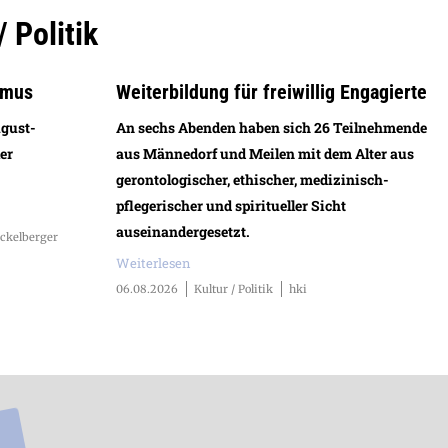
/ Politik
smus
Weiterbildung für freiwillig Engagierte
ugust-
An sechs Abenden haben sich 26 Teilnehmende
er
aus Männedorf und Meilen mit dem Alter aus
gerontologischer, ethischer, medizinisch-
pflegerischer und spiritueller Sicht
auseinandergesetzt.
ckelberger
Weiterlesen
06.08.2026
Kultur / Politik
hki