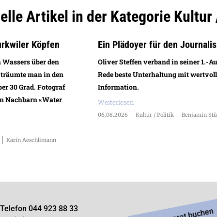
lle Artikel in der Kategorie Kultur 
urkwiler Köpfen
Ein Plädoyer für den Journali
n Wassers über den
Oliver Steffen verband in seiner 1.-A
 träumte man in den
Rede beste Unterhaltung mit wertvoll
ber 30 Grad. Fotograf
Information.
en Nachbarn «Water
Weiterlesen
06.08.2026
Kultur / Politik
Benjamin Stü
Karin Aeschlimann
Telefon 044 923 88 33