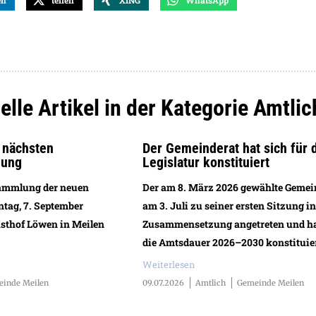
en
teilen
XING
WhatsApp
elle Artikel in der Kategorie Amtlic
r nächsten
Der Gemeinderat hat sich für 
lung
Legislatur konstituiert
sammlung der neuen
Der am 8. März 2026 gewählte Gemein
ntag, 7. September
am 3. Juli zu seiner ersten Sitzung i
asthof Löwen in Meilen
Zusammensetzung angetreten und hat
die Amtsdauer 2026–2030 konstituier
Weiterlesen
inde Meilen
09.07.2026
Amtlich
Gemeinde Meilen