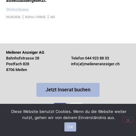
auseinandergesetzt.
Weiterlesen
06.08.2026
Kultur / Politik
hki
Meilener Anzeiger AG
Bahnhofstrasse 28
Telefon 044 923 88 33
Postfach 828
info(at)meileneranzeiger.ch
8706 Meilen
Jetzt Inserat buchen
Diese Website benutzt Cookies. Wenn du die Website weiter
nutzt, gehen wir von deinem Einverständnis aus.
© Copyright 2026 by MeilenerAnzeiger ·
Impressum
OK