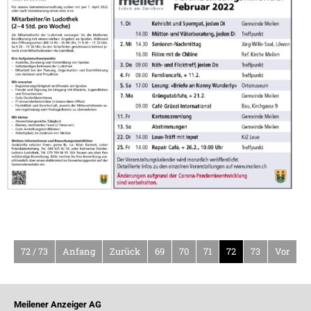
72 / 73
Anfang
Zurück
69
70
71
72
73
Vor
Meilener Anzeiger AG