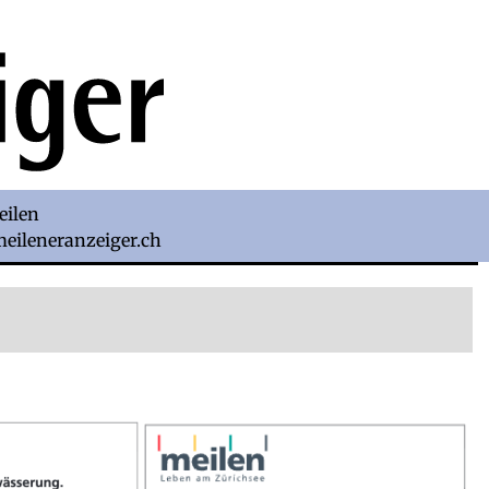
eilen
)meileneranzeiger.ch