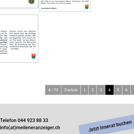
4 / 73
Zurück
1
2
3
4
5
6
Telefon 044 923 88 33
Jetzt Inserat buchen
info(at)meileneranzeiger.ch