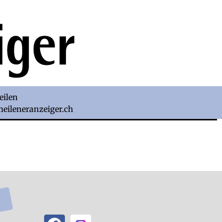
eilen
)meileneranzeiger.ch