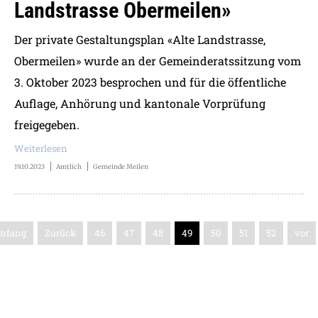
Landstrasse Obermeilen»
Der private Gestaltungsplan «Alte Landstrasse,
Obermeilen» wurde an der Gemeinderatssitzung vom
3. Oktober 2023 besprochen und für die öffentliche
Auflage, Anhörung und kantonale Vorprüfung
freigegeben.
Weiterlesen
19.10.2023
Amtlich
Gemeinde Meilen
nfang
Zurück
46
47
48
49
50
51
52
vor