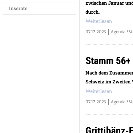
zwischen Januar und 
Inserate
durch.
Weiterlesen
07.12.2023
Agenda / V
Stamm 56+
Nach dem Zusammenbr
Schweiz im Zweiten W
Weiterlesen
07.12.2023
Agenda / V
Grittibänz-