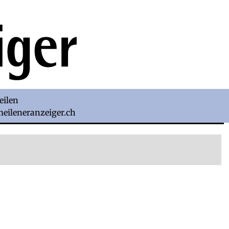
eilen
)meileneranzeiger.ch